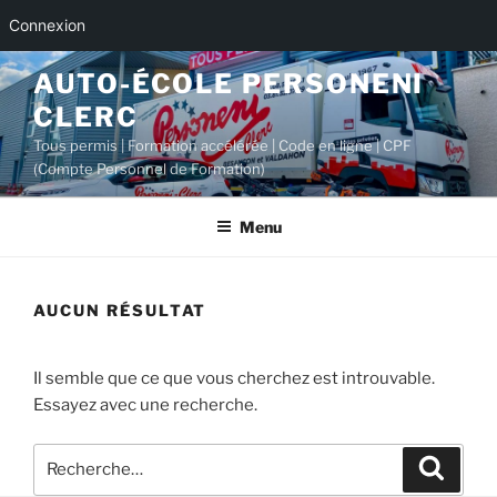
Connexion
Aller
AUTO-ÉCOLE PERSONENI
au
CLERC
contenu
principal
Tous permis | Formation accélérée | Code en ligne | CPF
(Compte Personnel de Formation)
Menu
AUCUN RÉSULTAT
Il semble que ce que vous cherchez est introuvable.
Essayez avec une recherche.
Recherche
Recher
pour