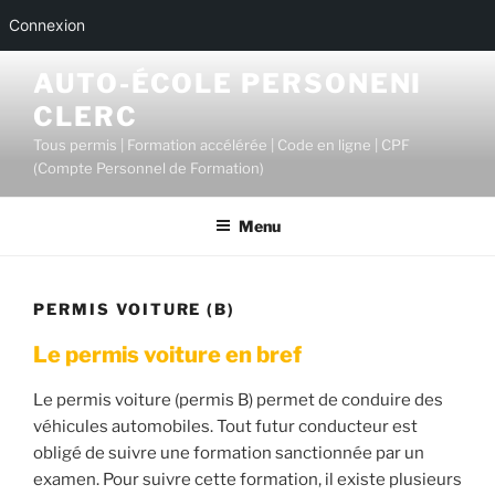
Connexion
Aller
AUTO-ÉCOLE PERSONENI
au
CLERC
contenu
principal
Tous permis | Formation accélérée | Code en ligne | CPF
(Compte Personnel de Formation)
Menu
PERMIS VOITURE (B)
Le permis voiture en bref
Le permis voiture (permis B) permet de conduire des
véhicules automobiles. Tout futur conducteur est
obligé de suivre une formation sanctionnée par un
examen. Pour suivre cette formation, il existe plusieurs