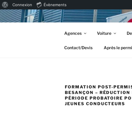
À
Connexion
Évènements
Aller
propos
au
de
AUTO-ÉCO
contenu
WordPress
Agences
Voiture
De
principal
Tous permis | Formation accélé
Contact/Devis
Après le perm
FORMATION POST-PERMI
BESANÇON – RÉDUCTION 
PÉRIODE PROBATOIRE PO
JEUNES CONDUCTEURS