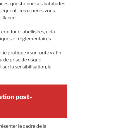
nces, questionne ses habitudes
séquent, ces repères vous
illance.
onduite labellisées, cela
iques et réglementaires.
e pratique « sur route » afin
u de prise de risque
ur la sensibilisation, la
tion post-
senter le cadre de la