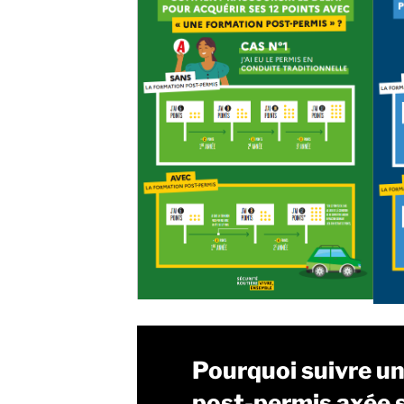
Pourquoi suivre u
post-permis axée s