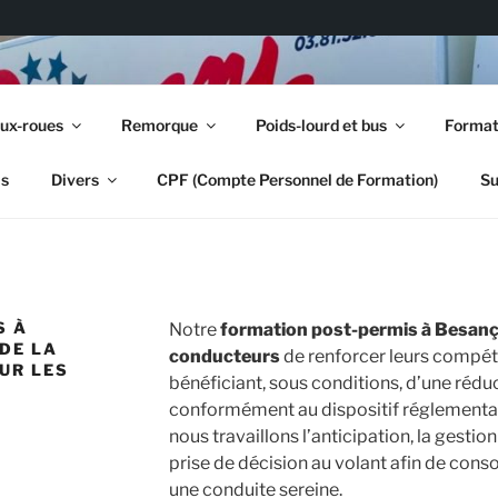
LE PERSONENI CLERC
ux-roues
Remorque
Poids-lourd et bus
Format
rée | Code en ligne | CPF (Compte Personnel de Formation)
is
Divers
CPF (Compte Personnel de Formation)
Su
S À
Notre
formation post-permis à Besan
DE LA
conducteurs
de renforcer leurs compét
UR LES
bénéficiant, sous conditions, d’une rédu
conformément au dispositif réglementair
nous travaillons l’anticipation, la gestion
prise de décision au volant afin de cons
une conduite sereine.