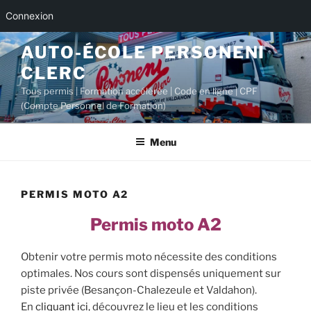
Connexion
Aller
AUTO-ÉCOLE PERSONENI
au
CLERC
contenu
principal
Tous permis | Formation accélérée | Code en ligne | CPF
(Compte Personnel de Formation)
Menu
PERMIS MOTO A2
Permis moto A2
Obtenir votre permis moto nécessite des conditions
optimales. Nos cours sont dispensés uniquement sur
piste privée (Besançon-Chalezeule et Valdahon).
En
cliquant ici
, découvrez le lieu et les conditions