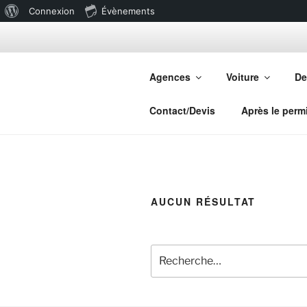
À
Connexion
Évènements
Aller
propos
au
de
AUTO-ÉCO
contenu
Agences
Voiture
De
WordPress
principal
Tous permis | Formation accélé
Contact/Devis
Après le perm
AUCUN RÉSULTAT
Recherche
pour
: