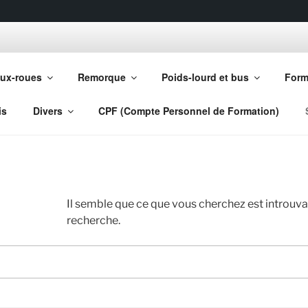
LE PERSONENI CLERC
ux-roues
Remorque
Poids-lourd et bus
Form
rée | Code en ligne | CPF (Compte Personnel de Formation)
is
Divers
CPF (Compte Personnel de Formation)
Il semble que ce que vous cherchez est introuv
recherche.