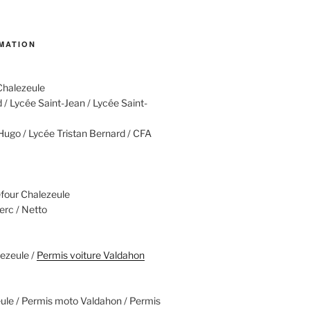
MATION
Chalezeule
/ Lycée Saint-Jean / Lycée Saint-
Hugo / Lycée Tristan Bernard / CFA
efour Chalezeule
erc / Netto
lezeule /
Permis voiture Valdahon
le / Permis moto Valdahon / Permis