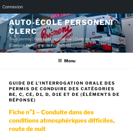
Connexion
Aller
AUTO-ÉCOLE PERSONENI
au
CLERC
contenu
principal
Tous permis | Formation accélérée | Code en ligne | CPF
(Compte Personnel de Formation)
Menu
GUIDE DE L’INTERROGATION ORALE DES
PERMIS DE CONDUIRE DES CATÉGORIES
BE, C, CE, D1, D, D1E ET DE (ÉLÉMENTS DE
RÉPONSE)
Fiche n°1 – Conduite dans des
conditions atmosphériques difficiles,
route de nuit